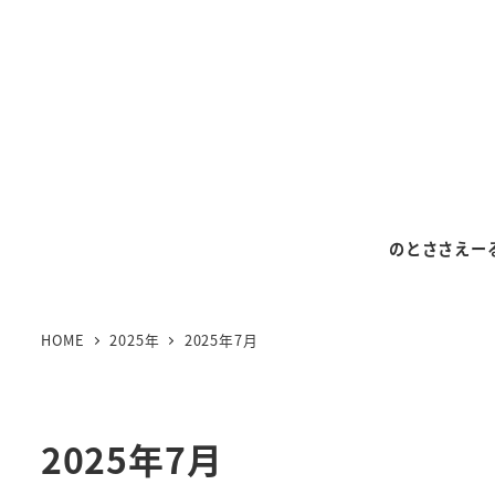
メ
イ
ン
コ
ン
テ
ン
ツ
のとささえー
へ
移
動
HOME
2025年
2025年7月
2025年7月